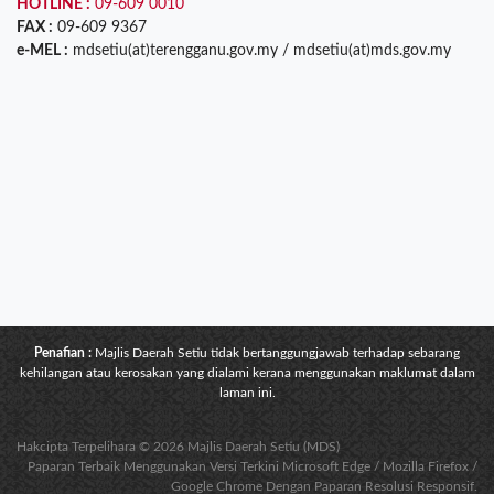
HOTLINE :
09-609 0010
FAX :
09-609 9367
e-MEL :
mdsetiu(at)terengganu.gov.my / mdsetiu(at)mds.gov.my
Penafian :
Majlis Daerah Setiu tidak bertanggungjawab terhadap sebarang
kehilangan atau kerosakan yang dialami kerana menggunakan maklumat dalam
laman ini.
Hakcipta Terpelihara © 2026 Majlis Daerah Setiu (MDS)
Paparan Terbaik Menggunakan Versi Terkini Microsoft Edge / Mozilla Firefox /
Google Chrome Dengan Paparan Resolusi Responsif.