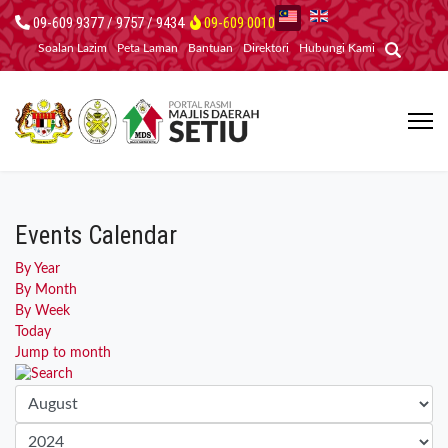
09-609 9377 / 9757 / 9434
09-609 0010
Soalan Lazim
Peta Laman
Bantuan
Direktori
Hubungi Kami
Events Calendar
By Year
By Month
By Week
Today
Jump to month