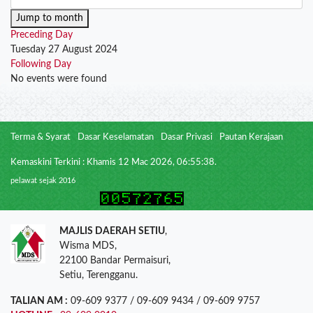
Jump to month
Preceding Day
Tuesday 27 August 2024
Following Day
No events were found
Terma & Syarat
Dasar Keselamatan
Dasar Privasi
Pautan Kerajaan
Kemaskini Terkini : Khamis 12 Mac 2026, 06:55:38.
pelawat sejak 2016
MAJLIS DAERAH SETIU
,
Wisma MDS,
22100 Bandar Permaisuri,
Setiu, Terengganu.
TALIAN AM :
09-609 9377 / 09-609 9434 / 09-609 9757