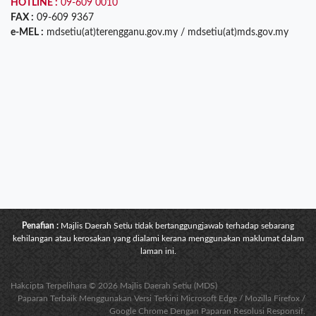
HOTLINE :
09-609 0010
FAX :
09-609 9367
e-MEL :
mdsetiu(at)terengganu.gov.my / mdsetiu(at)mds.gov.my
Penafian :
Majlis Daerah Setiu tidak bertanggungjawab terhadap sebarang
kehilangan atau kerosakan yang dialami kerana menggunakan maklumat dalam
laman ini.
Hakcipta Terpelihara © 2026 Majlis Daerah Setiu (MDS)
Paparan Terbaik Menggunakan Versi Terkini Microsoft Edge / Mozilla Firefox /
Google Chrome Dengan Paparan Resolusi Responsif.