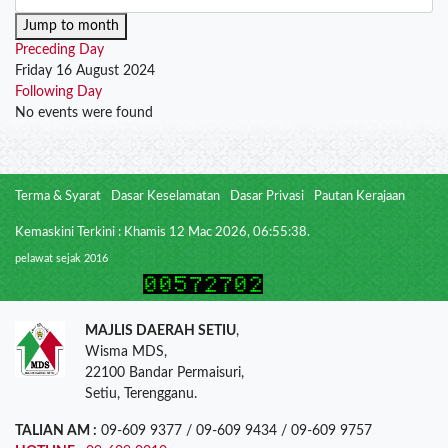
Jump to month
Preceding Day
Friday 16 August 2024
Following Day
No events were found
Terma & Syarat
Dasar Keselamatan
Dasar Privasi
Pautan Kerajaan
Kemaskini Terkini : Khamis 12 Mac 2026, 06:55:38.
pelawat sejak 2016
MAJLIS DAERAH SETIU
,
Wisma MDS,
22100 Bandar Permaisuri,
Setiu, Terengganu.
TALIAN AM :
09-609 9377 / 09-609 9434 / 09-609 9757