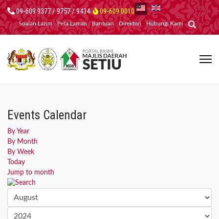
09-609 9377 / 9757 / 9434
09-609 0010
Soalan Lazim
Peta Laman
Bantuan
Direktori
Hubungi Kami
Events Calendar
By Year
By Month
By Week
Today
Jump to month