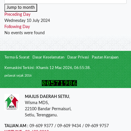
Jump to month
Preceding Day
Wednesday 10 July 2024
Following Day
No events were found
Terma & Syarat
Dasar Keselamatan
Dasar Privasi
Pautan Kerajaan
Kemaskini Terkini : Khamis 12 Mac 2026, 06:55:38.
pelawat sejak 2016
MAJLIS DAERAH SETIU
,
Wisma MDS,
22100 Bandar Permaisuri,
Setiu, Terengganu.
TALIAN AM :
09-609 9377 / 09-609 9434 / 09-609 9757