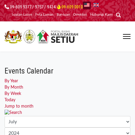
09-609 9377 / 9757 / 9434
09-609 0010
Soalan Lazim
Peta Laman
Bantuan
Direktori
Hubungi Kami
Events Calendar
By Year
By Month
By Week
Today
Jump to month