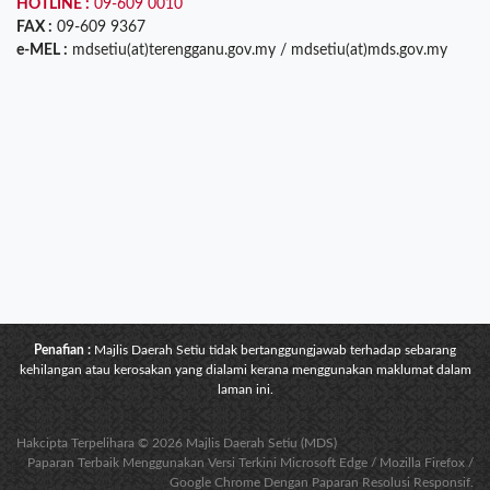
HOTLINE :
09-609 0010
FAX :
09-609 9367
e-MEL :
mdsetiu(at)terengganu.gov.my / mdsetiu(at)mds.gov.my
Penafian :
Majlis Daerah Setiu tidak bertanggungjawab terhadap sebarang
kehilangan atau kerosakan yang dialami kerana menggunakan maklumat dalam
laman ini.
Hakcipta Terpelihara © 2026 Majlis Daerah Setiu (MDS)
Paparan Terbaik Menggunakan Versi Terkini Microsoft Edge / Mozilla Firefox /
Google Chrome Dengan Paparan Resolusi Responsif.