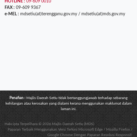
HOTLINE :
09-609 0010
FAX :
09-609 9367
e-MEL :
mdsetiu(at)terengganu.gov.my / mdsetiu(at)mds.gov.my
Penafian :
Majlis Daerah Setiu tidak bertanggungjawab terhadap sebarang
kehilangan atau kerosakan yang dialami kerana menggunakan maklumat dalam
laman ini.
Hakcipta Terpelihara © 2026 Majlis Daerah Setiu (MDS)
Paparan Terbaik Menggunakan Versi Terkini Microsoft Edge / Mozilla Firefox /
Google Chrome Dengan Paparan Resolusi Responsif.