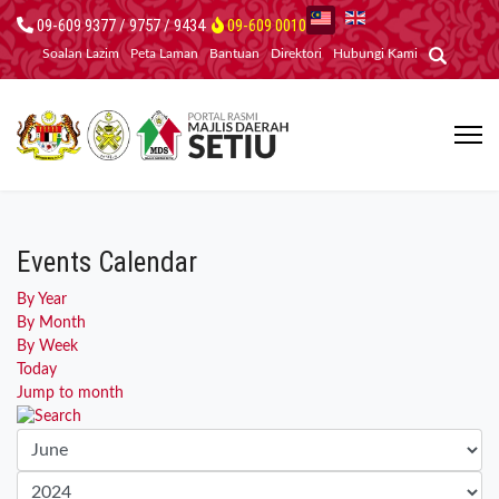
09-609 9377 / 9757 / 9434
09-609 0010
Soalan Lazim
Peta Laman
Bantuan
Direktori
Hubungi Kami
Events Calendar
By Year
By Month
By Week
Today
Jump to month