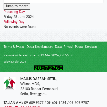
Jump to month
Preceding Day
Friday 28 June 2024
Following Day
No events were found
Terma & Syarat
Dasar Keselamatan
Dasar Privasi
Pautan Kerajaan
Kemaskini Terkini : Khamis 12 Mac 2026, 06:55:38.
pelawat sejak 2016
MAJLIS DAERAH SETIU
,
Wisma MDS,
22100 Bandar Permaisuri,
Setiu, Terengganu.
TALIAN AM :
09-609 9377 / 09-609 9434 / 09-609 9757