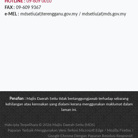
HOTLINE :
09-609 0010
FAX :
09-609 9367
e-MEL :
mdsetiu(at)terengganu.gov.my / mdsetiu(at)mds.gov.my
Penafian :
Majlis Daerah Setiu tidak bertanggungjawab terhadap sebarang
kehilangan atau kerosakan yang dialami kerana menggunakan maklumat dalam
laman ini.
Hakcipta Terpelihara © 2026 Majlis Daerah Setiu (MDS)
Paparan Terbaik Menggunakan Versi Terkini Microsoft Edge / Mozilla Firefox /
Google Chrome Dengan Paparan Resolusi Responsif.