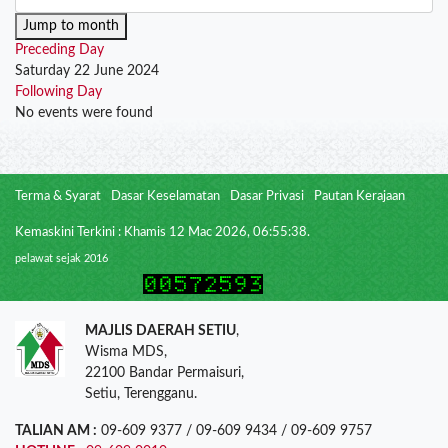
Jump to month
Preceding Day
Saturday 22 June 2024
Following Day
No events were found
Terma & Syarat
Dasar Keselamatan
Dasar Privasi
Pautan Kerajaan
Kemaskini Terkini : Khamis 12 Mac 2026, 06:55:38.
pelawat sejak 2016
MAJLIS DAERAH SETIU
,
Wisma MDS,
22100 Bandar Permaisuri,
Setiu, Terengganu.
TALIAN AM :
09-609 9377 / 09-609 9434 / 09-609 9757