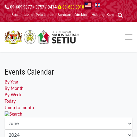
09-609 9377 / 9757 / 9434
09-609 0010
Soalan Lazim
Peta Laman
Bantuan
Direktori
Hubungi Kami
Events Calendar
By Year
By Month
By Week
Today
Jump to month