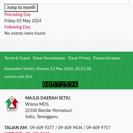
Jump to month
Preceding Day
Friday 03 May 2024
Following Day
No events were found
Terma & Syarat
Dasar Keselamatan
Dasar Privasi
Pautan Kerajaan
Kemaskini Terkini : Khamis 12 Mac 2026, 06:55:38.
pelawat sejak 2016
MAJLIS DAERAH SETIU
,
Wisma MDS,
22100 Bandar Permaisuri,
Setiu, Terengganu.
TALIAN AM :
09-609 9377 / 09-609 9434 / 09-609 9757