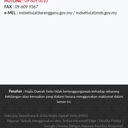
HOTLINE :
09-609 0010
FAX :
09-609 9367
e-MEL :
mdsetiu(at)terengganu.gov.my / mdsetiu(at)mds.gov.my
Penafian :
Majlis Daerah Setiu tidak bertanggungjawab terhadap sebarang
kehilangan atau kerosakan yang dialami kerana menggunakan maklumat dalam
laman ini.
Hakcipta Terpelihara © 2026 Majlis Daerah Setiu (MDS)
Paparan Terbaik Menggunakan Versi Terkini Microsoft Edge / Mozilla Firefox /
Google Chrome Dengan Paparan Resolusi Responsif.