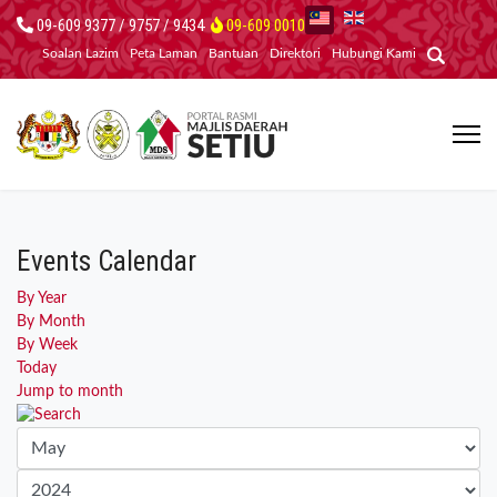
09-609 9377 / 9757 / 9434
09-609 0010
Soalan Lazim
Peta Laman
Bantuan
Direktori
Hubungi Kami
Events Calendar
By Year
By Month
By Week
Today
Jump to month