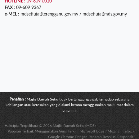
HOTLINE :
09-609 0010
FAX :
09-609 9367
e-MEL :
mdsetiu(at)terengganu.gov.my / mdsetiu(at)mds.gov.my
Penafian :
Majlis Daerah Setiu tidak bertanggungjawab terhadap sebarang
kehilangan atau kerosakan yang dialami kerana menggunakan maklumat dalam
laman ini.
Hakcipta Terpelihara © 2026 Majlis Daerah Setiu (MDS)
Paparan Terbaik Menggunakan Versi Terkini Microsoft Edge / Mozilla Firefox /
Google Chrome Dengan Paparan Resolusi Responsif.