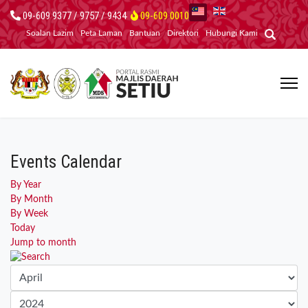
09-609 9377 / 9757 / 9434
09-609 0010
Soalan Lazim
Peta Laman
Bantuan
Direktori
Hubungi Kami
Events Calendar
By Year
By Month
By Week
Today
Jump to month