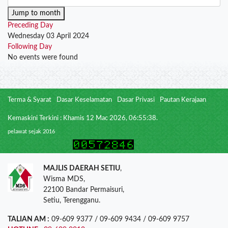
Jump to month
Preceding Day
Wednesday 03 April 2024
Following Day
No events were found
Terma & Syarat
Dasar Keselamatan
Dasar Privasi
Pautan Kerajaan
Kemaskini Terkini : Khamis 12 Mac 2026, 06:55:38.
pelawat sejak 2016
MAJLIS DAERAH SETIU
,
Wisma MDS,
22100 Bandar Permaisuri,
Setiu, Terengganu.
TALIAN AM :
09-609 9377 / 09-609 9434 / 09-609 9757