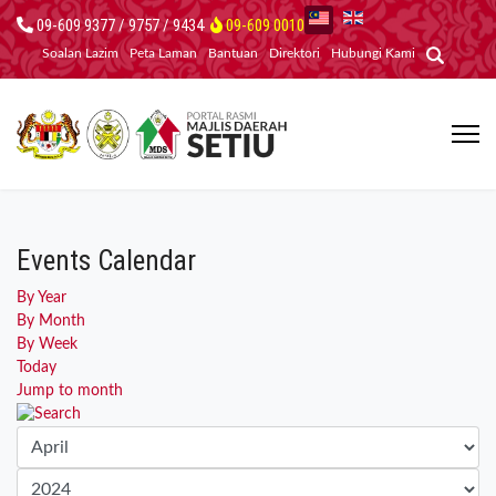
09-609 9377 / 9757 / 9434
09-609 0010
Soalan Lazim
Peta Laman
Bantuan
Direktori
Hubungi Kami
Events Calendar
By Year
By Month
By Week
Today
Jump to month