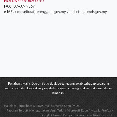
HOTLINE :
09-609 0010
FAX :
09-609 9367
e-MEL :
mdsetiu(at)terengganu.gov.my / mdsetiu(at)mds.gov.my
Penafian :
Majlis Daerah Setiu tidak bertanggungjawab terhadap sebarang
kehilangan atau kerosakan yang dialami kerana menggunakan maklumat dalam
laman ini.
Hakcipta Terpelihara © 2026 Majlis Daerah Setiu (MDS)
Paparan Terbaik Menggunakan Versi Terkini Microsoft Edge / Mozilla Firefox /
Google Chrome Dengan Paparan Resolusi Responsif.