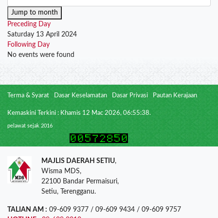
Jump to month
Preceding Day
Saturday 13 April 2024
Following Day
No events were found
Terma & Syarat
Dasar Keselamatan
Dasar Privasi
Pautan Kerajaan
Kemaskini Terkini : Khamis 12 Mac 2026, 06:55:38.
pelawat sejak 2016
MAJLIS DAERAH SETIU
,
Wisma MDS,
22100 Bandar Permaisuri,
Setiu, Terengganu.
TALIAN AM :
09-609 9377 / 09-609 9434 / 09-609 9757