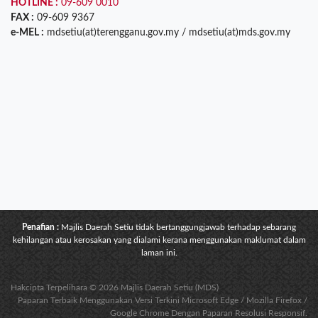
HOTLINE :
09-609 0010
FAX :
09-609 9367
e-MEL :
mdsetiu(at)terengganu.gov.my / mdsetiu(at)mds.gov.my
Penafian :
Majlis Daerah Setiu tidak bertanggungjawab terhadap sebarang
kehilangan atau kerosakan yang dialami kerana menggunakan maklumat dalam
laman ini.
Hakcipta Terpelihara © 2026 Majlis Daerah Setiu (MDS)
Paparan Terbaik Menggunakan Versi Terkini Microsoft Edge / Mozilla Firefox /
Google Chrome Dengan Paparan Resolusi Responsif.