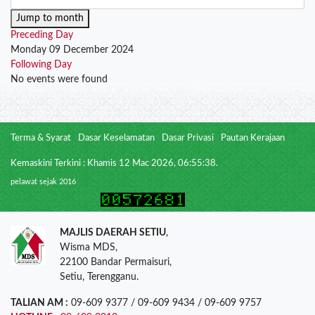
Jump to month
Preceding Day
Monday 09 December 2024
Following Day
No events were found
Terma & Syarat
Dasar Keselamatan
Dasar Privasi
Pautan Kerajaan
Kemaskini Terkini : Khamis 12 Mac 2026, 06:55:38.
pelawat sejak 2016
MAJLIS DAERAH SETIU
,
Wisma MDS,
22100 Bandar Permaisuri,
Setiu, Terengganu.
TALIAN AM :
09-609 9377 / 09-609 9434 / 09-609 9757