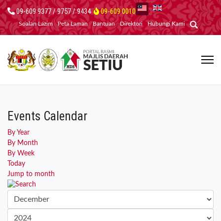
09-609 9377 / 9757 / 9434
09-609 0010
Soalan Lazim
Peta Laman
Bantuan
Direktori
Hubungi Kami
Events Calendar
By Year
By Month
By Week
Today
Jump to month